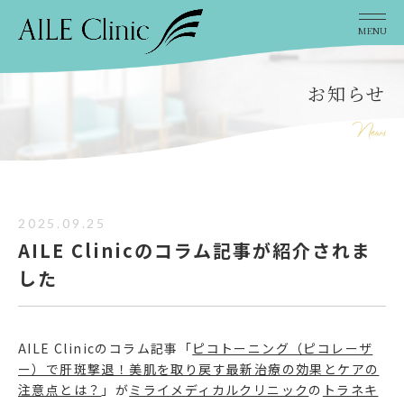
MENU
お知らせ
2025.09.25
AILE Clinicのコラム記事が紹介されま
した
AILE Clinicのコラム記事「
ピコトーニング（ピコレーザ
ー）で肝斑撃退！美肌を取り戻す最新治療の効果とケアの
注意点とは？
」が
ミライメディカルクリニック
の
トラネキ