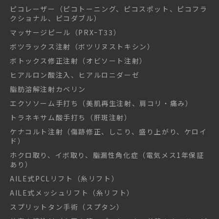
ピコレーザー（ピコトーニング、ピコスポット、ピコフラ
クショナル、ピコダブル）
マッサージピール（PRXｰT33）
ボツラックス注射（ボツリヌストキシン）
ボトックス修正注射（オビソート注射）
ヒアルロン酸注入、ヒアルロニダーゼ
脂肪溶解注射カベリン
エクソソーム手打ち（美肌再生注射、肩コリ・痛み）
トラネキサム酸手打ち（肝斑注射）
ケナコルト注射（傷跡修正、しこり、盛り上がり、ケロイ
ド）
ホクロ取り、イボ取り、脂漏性角化症（電気メス1年保証
あり）
AILE式PCLリフト（糸リフト）
AILE式メッシュリフト（糸リフト）
スプリットタン手術（スプタン）