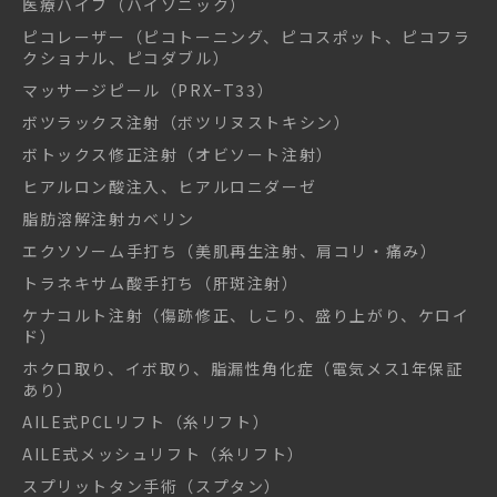
医療ハイフ（ハイソニック）
ピコレーザー（ピコトーニング、ピコスポット、ピコフラ
クショナル、ピコダブル）
マッサージピール（PRXｰT33）
ボツラックス注射（ボツリヌストキシン）
ボトックス修正注射（オビソート注射）
ヒアルロン酸注入、ヒアルロニダーゼ
脂肪溶解注射カベリン
エクソソーム手打ち（美肌再生注射、肩コリ・痛み）
トラネキサム酸手打ち（肝斑注射）
ケナコルト注射（傷跡修正、しこり、盛り上がり、ケロイ
ド）
ホクロ取り、イボ取り、脂漏性角化症（電気メス1年保証
あり）
AILE式PCLリフト（糸リフト）
AILE式メッシュリフト（糸リフト）
スプリットタン手術（スプタン）